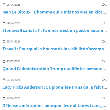
26/04/2026
…
Jean Le Bitoux : L'homme qui a mis nos vies en kiosque
26/04/2026
…
Stonewall sans le T : l'amnésie est un poison pour nos luttes
25/04/2026
…
Travail : Pourquoi la hausse de la visibilité s’accompagne d’un pic de violences ?
23/05/2026
…
Quand l'administration Trump qualifie les personnes trans de menaces terroristes : Chronique d'une escalade sans précédent
03/05/2026
…
Lucy Hicks Anderson : La pionnière trans qui a fait trembler la justice américaine
23/04/2026
…
Défense américaine : pourquoi les militaires transgenres misent tout sur l’action collective ?