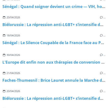
Sénégal : Quand soigner devient un crime — VIH, homophobie d'État et paradoxe meurtrier
20/04/2026
…
Biélorussie : La répression anti-LGBT+ s’intensifie dans l’ombre du Kremlin
18/04/2026
…
Sénégal : Le Silence Coupable de la France face au Péril LGBT+
30/04/2026
…
L'Europe dit enfin non aux thérapies de conversion — et le RN dit… rien
21/04/2026
…
Faches-Thumesnil : Brice Lauret annule la Marche des Fiertés, la résistance s’organise
20/04/2026
…
Biélorussie : La répression anti-LGBT+ s’intensifie dans l’ombre du Kremlin