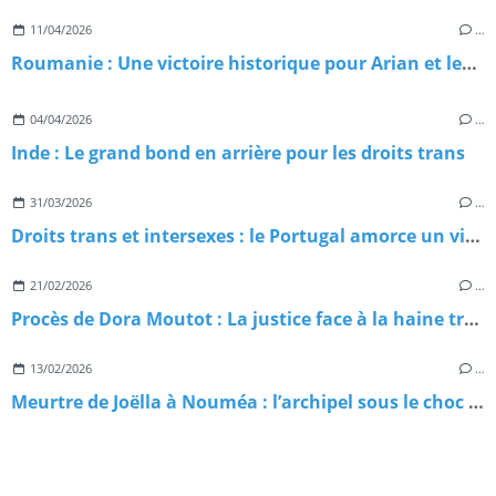
11/04/2026
…
Roumanie : Une victoire historique pour Arian et les droits trans en Europe
04/04/2026
…
Inde : Le grand bond en arrière pour les droits trans
31/03/2026
…
Droits trans et intersexes : le Portugal amorce un virage conservateur inquiétant
21/02/2026
…
Procès de Dora Moutot : La justice face à la haine transphobe déguisée en "débat"
13/02/2026
…
Meurtre de Joëlla à Nouméa : l’archipel sous le choc après la mort d'une figure de la communauté