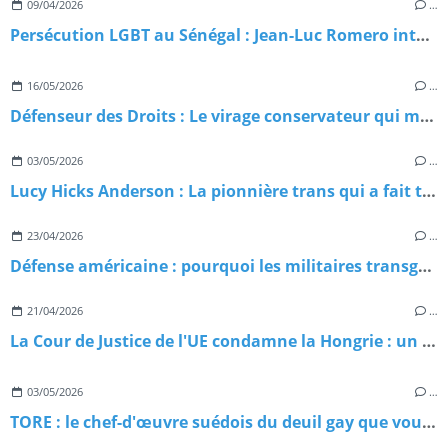
09/04/2026
…
Persécution LGBT au Sénégal : Jean-Luc Romero interpelle Macron et lance une pétition d’urgence
16/05/2026
…
Défenseur des Droits : Le virage conservateur qui menace nos libertés
03/05/2026
…
Lucy Hicks Anderson : La pionnière trans qui a fait trembler la justice américaine
23/04/2026
…
Défense américaine : pourquoi les militaires transgenres misent tout sur l’action collective ?
21/04/2026
…
La Cour de Justice de l'UE condamne la Hongrie : un revers historique pour la politique LGBT-phobe de Viktor Orbán
03/05/2026
…
TORE : le chef-d'œuvre suédois du deuil gay que vous n'avez probablement pas encore regardé