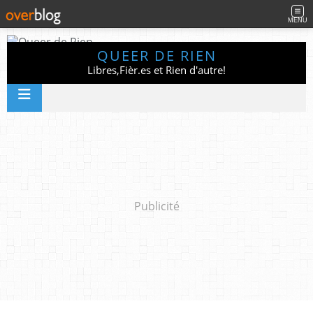
MENU
QUEER DE RIEN
Libres,Fièr.es et Rien d'autre!
Publicité