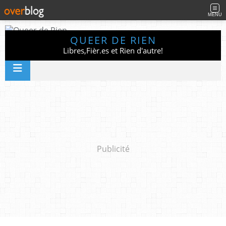
MENU
QUEER DE RIEN
Libres,Fièr.es et Rien d'autre!
Publicité