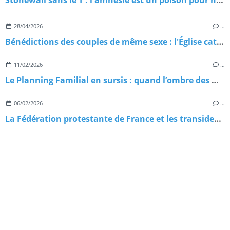
Stonewall sans le T : l'amnésie est un poison pour nos luttes
28/04/2026
…
Bénédictions des couples de même sexe : l'Église catholique allemande avance, le pays de Galles pérennise
11/02/2026
…
Le Planning Familial en sursis : quand l’ombre des milliardaires cathos plane sur nos droits
06/02/2026
…
La Fédération protestante de France et les transidentités : un nouveau jalon pour l'accueil en Église