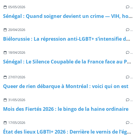
05/05/2026
…
Sénégal : Quand soigner devient un crime — VIH, homophobie d'État et paradoxe meurtrier
20/04/2026
…
Biélorussie : La répression anti-LGBT+ s’intensifie dans l’ombre du Kremlin
18/04/2026
…
Sénégal : Le Silence Coupable de la France face au Péril LGBT+
27/07/2026
…
Queer de rien débarque à Montréal : voici qui on est
31/05/2026
…
Mois des Fiertés 2026 : le bingo de la haine ordinaire
17/05/2026
…
État des lieux LGBTI+ 2026 : Derrière le vernis de l’égalité, l’urgence d’un sursaut