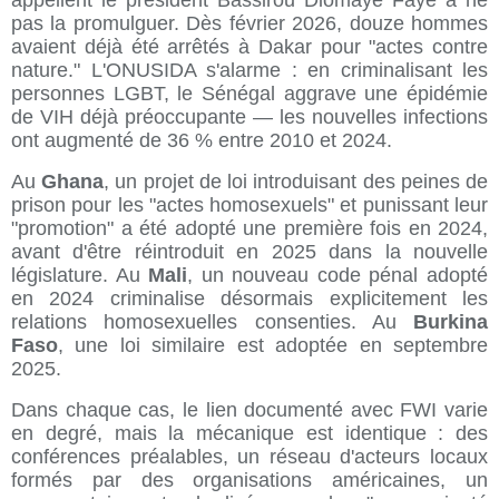
appellent le président Bassirou Diomaye Faye à ne
pas la promulguer. Dès février 2026, douze hommes
avaient déjà été arrêtés à Dakar pour "actes contre
nature." L'ONUSIDA s'alarme : en criminalisant les
personnes LGBT, le Sénégal aggrave une épidémie
de VIH déjà préoccupante — les nouvelles infections
ont augmenté de 36 % entre 2010 et 2024.
Au
Ghana
, un projet de loi introduisant des peines de
prison pour les "actes homosexuels" et punissant leur
"promotion" a été adopté une première fois en 2024,
avant d'être réintroduit en 2025 dans la nouvelle
législature. Au
Mali
, un nouveau code pénal adopté
en 2024 criminalise désormais explicitement les
relations homosexuelles consenties. Au
Burkina
Faso
, une loi similaire est adoptée en septembre
2025.
Dans chaque cas, le lien documenté avec FWI varie
en degré, mais la mécanique est identique : des
conférences préalables, un réseau d'acteurs locaux
formés par des organisations américaines, un