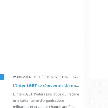
LGBTQIA+
,
FRANCE
01/05/2026
PUBLIÉ DEPUIS OVERBLOG
…
L'Inter-LGBT se réinvente : Un nouveau bureau paritaire pour repartir sur de bonnes bases
L'Inter-LGBT, l'interassociative qui fédère
une soixantaine d'organisations
militantes et organise chaque année...