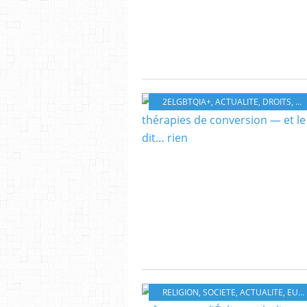
2ELGBTQIA+
,
ACTUALITE
,
DROITS
,
EU
RELIGION
,
SOCIETE
,
ACTUALITE
,
EUROPE