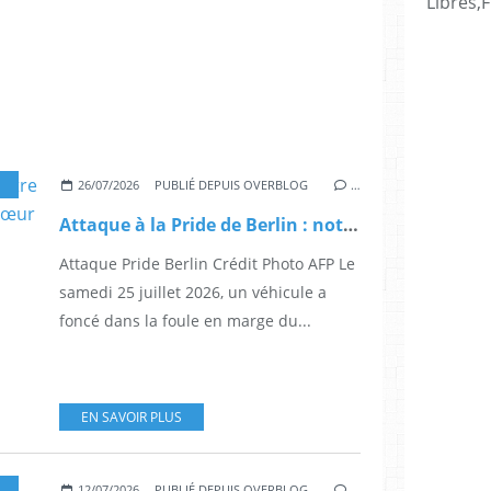
Libres,F
OCIETE
26/07/2026
PUBLIÉ DEPUIS OVERBLOG
…
Attaque à la Pride de Berlin : notre communauté frappée en plein cœur du Christopher Street Day 2026
Attaque Pride Berlin Crédit Photo AFP Le
samedi 25 juillet 2026, un véhicule a
foncé dans la foule en marge du...
EN SAVOIR PLUS
,
MONTREAL
,
ACTUALITE
12/07/2026
PUBLIÉ DEPUIS OVERBLOG
…