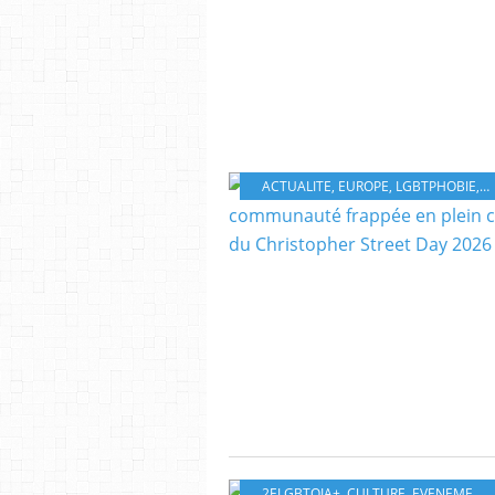
ACTUALITE
,
EUROPE
,
LGBTPHOBIE
,
S
2ELGBTQIA+
,
CULTURE
,
EVENEMENT QUEER