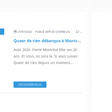
,
EVENEMENT QUEER
,
MONTREAL
,
PERSONNALITE INSPIRANTE
,
QUEER ATTI
27/07/2026
PUBLIÉ DEPUIS OVERBLOG
…
Queer de rien débarque à Montréal : voici qui on est
Août 2026. Fierté Montréal fête ses 20
ans. Et nous, on sera là. Si vous suivez
Queer de rien depuis un moment,...
EN SAVOIR PLUS