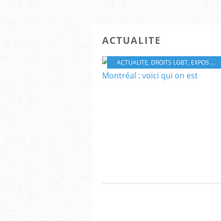
ACTUALITE
ACTUALITE
,
DROITS LGBT
,
EXPOS QUEER