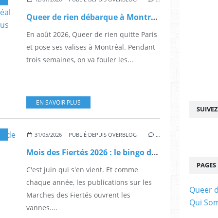
Queer de rien débarque à Montréal pour les Fiertés Montréal 2026 : on vous emmène avec nous
En août 2026, Queer de rien quitte Paris
et pose ses valises à Montréal. Pendant
trois semaines, on va fouler les...
EN SAVOIR PLUS
SUIVE
,
FRANCE
,
LGBT
31/05/2026
PUBLIÉ DEPUIS OVERBLOG
…
Mois des Fiertés 2026 : le bingo de la haine ordinaire
PAGES
C'est juin qui s'en vient. Et comme
chaque année, les publications sur les
Queer d
Marches des Fiertés ouvrent les
Qui So
vannes....