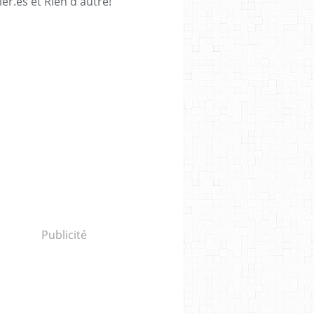
ièr.es et Rien d'autre!
Publicité