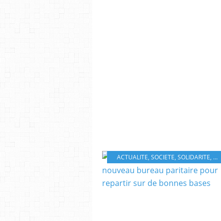
ACTUALITE
,
SOCIETE
,
SOLIDARITE
,
2E