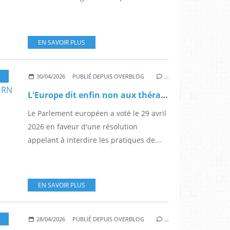
EN SAVOIR PLUS
ROPE
30/04/2026
PUBLIÉ DEPUIS OVERBLOG
…
L'Europe dit enfin non aux thérapies de conversion — et le RN dit… rien
Le Parlement européen a voté le 29 avril
2026 en faveur d'une résolution
appelant à interdire les pratiques de...
EN SAVOIR PLUS
,
2ELGBTQIA+
28/04/2026
PUBLIÉ DEPUIS OVERBLOG
…