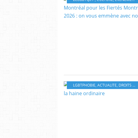
LGBTPHOBIE
,
ACTUALITE
,
DROITS LGBT