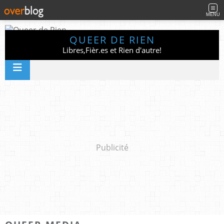
MENU
QUEER DE RIEN
Libres,Fièr.es et Rien d'autre!
Publicité