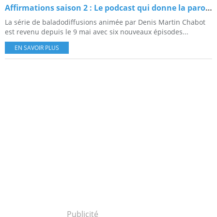
Affirmations saison 2 : Le podcast qui donne la parole aux pionnièr·es de la communauté 2ELGBTQIA+ est de retour
La série de baladodiffusions animée par Denis Martin Chabot
est revenu depuis le 9 mai avec six nouveaux épisodes...
EN SAVOIR PLUS
Publicité