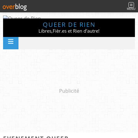
MENU
QUEER DE RIEN
Libres,Fièr.es et Rien d'autre!
Publicité