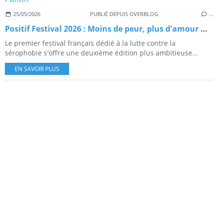
25/05/2026
PUBLIÉ DEPUIS OVERBLOG
…
Positif Festival 2026 : Moins de peur, plus d'amour — le festival contre la sérophobie revient les 13 et 14 juin à Pantin
Le premier festival français dédié à la lutte contre la
sérophobie s'offre une deuxième édition plus ambitieuse...
EN SAVOIR PLUS