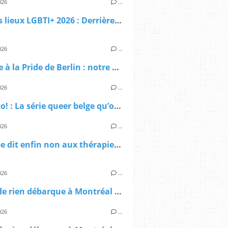
026
…
État des lieux LGBTI+ 2026 : Derrière le vernis de l’égalité, l’urgence d’un sursaut
026
…
Attaque à la Pride de Berlin : notre communauté frappée en plein cœur du Christopher Street Day 2026
026
…
Oh, Otto! : La série queer belge qu’on n’attendait pas
026
…
L'Europe dit enfin non aux thérapies de conversion — et le RN dit… rien
026
…
Queer de rien débarque à Montréal : voici qui on est
026
…