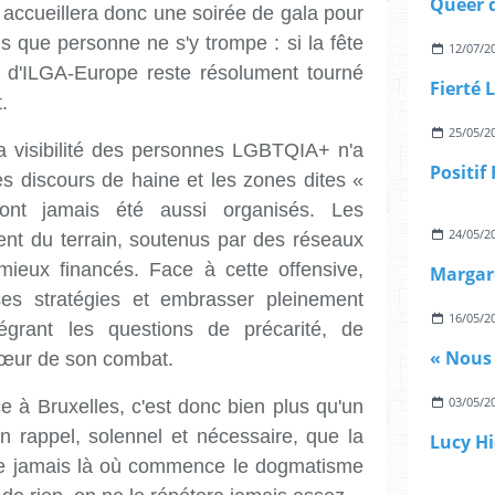
 accueillera donc une soirée de gala pour
s que personne ne s'y trompe : si la fête
12/07/2
rd d'ILGA-Europe reste résolument tourné
.
25/05/2
La visibilité des personnes LGBTQIA+ n'a
es discours de haine et les zones dites «
ont jamais été aussi organisés. Les
24/05/2
nt du terrain, soutenus par des réseaux
ieux financés. Face à cette offensive,
 ses stratégies et embrasser pleinement
16/05/2
ntégrant les questions de précarité, de
 cœur de son combat.
03/05/2
e à Bruxelles, c'est donc bien plus qu'un
n rappel, solennel et nécessaire, que la
ête jamais là où commence le dogmatisme