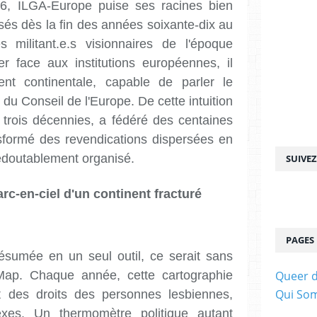
96, ILGA-Europe puise ses racines bien
ssés dès la fin des années soixante-dix au
 militant.e.s visionnaires de l'époque
er face aux institutions européennes, il
ment continentale, capable de parler le
 du Conseil de l'Europe. De cette intuition
 trois décennies, a fédéré des centaines
nsformé des revendications dispersées en
edoutablement organisé.
SUIVE
c-en-ciel d'un continent fracturé
PAGES
ésumée en un seul outil, ce serait sans
ap. Chaque année, cette cartographie
Queer d
Qui So
at des droits des personnes lesbiennes,
exes. Un thermomètre politique autant