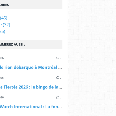
ORIES
(45)
e
(32)
25)
IMEREZ AUSSI :
026
…
Queer de rien débarque à Montréal : voici qui on est
026
…
Mois des Fiertés 2026 : le bingo de la haine ordinaire
026
…
Family Watch International : La fondation américaine qui exporte l'homophobie dans le monde