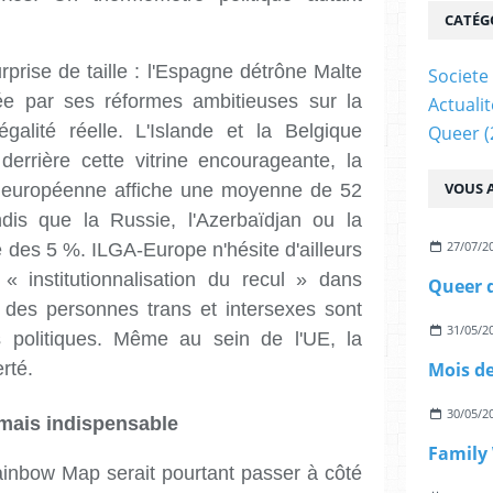
CATÉG
prise de taille : l'Espagne détrône Malte
Societe
ée par ses réformes ambitieuses sur la
Actualit
égalité réelle. L'Islande et la Belgique
Queer
(
errière cette vitrine encourageante, la
VOUS A
on européenne affiche une moyenne de 52
dis que la Russie, l'Azerbaïdjan ou la
27/07/2
 des 5 %. ILGA-Europe n'hésite d'ailleurs
« institutionnalisation du recul » dans
s des personnes trans et intersexes sont
31/05/2
s politiques. Même au sein de l'UE, la
erté.
30/05/2
 mais indispensable
inbow Map serait pourtant passer à côté