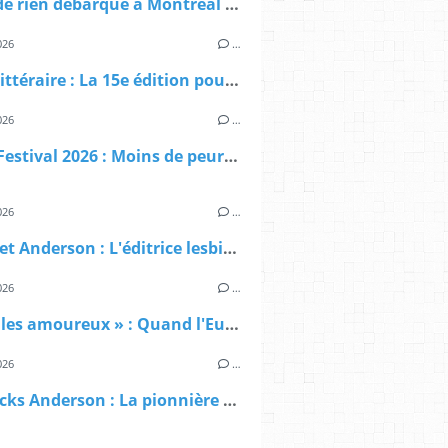
Queer de rien débarque à Montréal pour les Fiertés Montréal 2026 : on vous emmène avec nous
026
…
Fierté Littéraire : La 15e édition pourrait être la dernière — et c'est inadmissible!
026
…
Positif Festival 2026 : Moins de peur, plus d'amour — le festival contre la sérophobie revient les 13 et 14 juin à Pantin
026
…
Margaret Anderson : L'éditrice lesbienne qui a mis le feu à la littérature américaine
026
…
« Nous les amoureux » : Quand l'Eurovision couronnait, sans le savoir, un hymne gay
026
…
Lucy Hicks Anderson : La pionnière trans qui a fait trembler la justice américaine