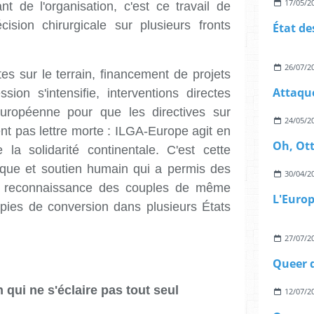
17/05/2
nt de l'organisation, c'est ce travail de
sion chirurgicale sur plusieurs fronts
26/07/2
s sur le terrain, financement de projets
ion s'intensifie, interventions directes
ropéenne pour que les directives sur
24/05/2
tent pas lettre morte : ILGA-Europe agit en
 la solidarité continentale. C'est cette
dique et soutien humain qui a permis des
30/04/2
 reconnaissance des couples de même
rapies de conversion dans plusieurs États
27/07/2
 qui ne s'éclaire pas tout seul
12/07/2