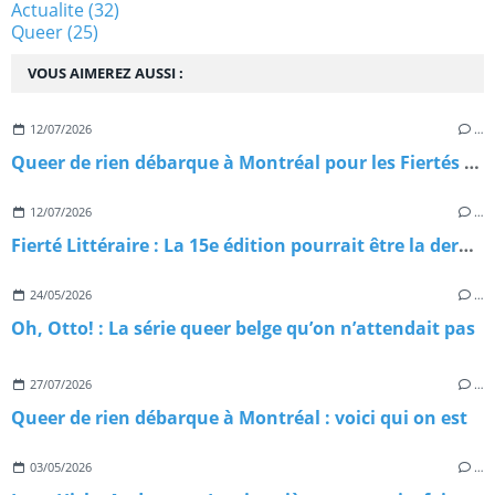
Actualite
(32)
Queer
(25)
VOUS AIMEREZ AUSSI :
12/07/2026
…
Queer de rien débarque à Montréal pour les Fiertés Montréal 2026 : on vous emmène avec nous
12/07/2026
…
Fierté Littéraire : La 15e édition pourrait être la dernière — et c'est inadmissible!
24/05/2026
…
Oh, Otto! : La série queer belge qu’on n’attendait pas
27/07/2026
…
Queer de rien débarque à Montréal : voici qui on est
03/05/2026
…