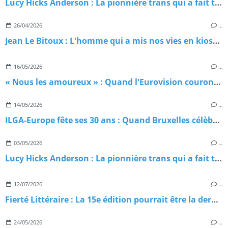
Lucy Hicks Anderson : La pionnière trans qui a fait trembler la justice américaine
26/04/2026
…
Jean Le Bitoux : L'homme qui a mis nos vies en kiosque
16/05/2026
…
« Nous les amoureux » : Quand l'Eurovision couronnait, sans le savoir, un hymne gay
14/05/2026
…
ILGA-Europe fête ses 30 ans : Quand Bruxelles célèbre trois décennies de combat pour nos droits
03/05/2026
…
Lucy Hicks Anderson : La pionnière trans qui a fait trembler la justice américaine
12/07/2026
…
Fierté Littéraire : La 15e édition pourrait être la dernière — et c'est inadmissible!
24/05/2026
…