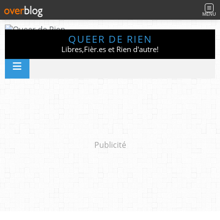
MENU
QUEER DE RIEN
Libres,Fièr.es et Rien d'autre!
Publicité