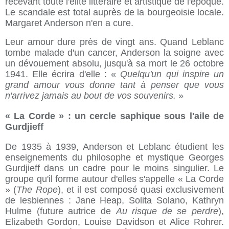
recevant toute l'élite littéraire et artistique de l'époque.
Le scandale est total auprès de la bourgeoisie locale.
Margaret Anderson n'en a cure.
Leur amour dure près de vingt ans. Quand Leblanc
tombe malade d'un cancer, Anderson la soigne avec
un dévouement absolu, jusqu'à sa mort le 26 octobre
1941. Elle écrira d'elle : «
Quelqu'un qui inspire un
grand amour vous donne tant à penser que vous
n'arrivez jamais au bout de vos souvenirs.
»
« La Corde » : un cercle saphique sous l'aile de
Gurdjieff
De 1935 à 1939, Anderson et Leblanc étudient les
enseignements du philosophe et mystique Georges
Gurdjieff dans un cadre pour le moins singulier. Le
groupe qu'il forme autour d'elles s'appelle « La Corde
» (
The Rope
), et il est composé quasi exclusivement
de lesbiennes : Jane Heap, Solita Solano, Kathryn
Hulme (future autrice de
Au risque de se perdre
),
Elizabeth Gordon, Louise Davidson et Alice Rohrer.