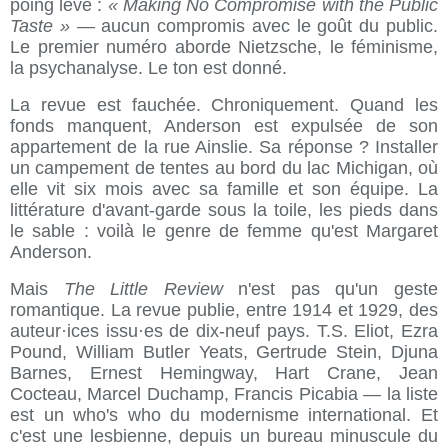
poing levé :
« Making No Compromise with the Public
Taste »
— aucun compromis avec le goût du public.
Le premier numéro aborde Nietzsche, le féminisme,
la psychanalyse. Le ton est donné.
La revue est fauchée. Chroniquement. Quand les
fonds manquent, Anderson est expulsée de son
appartement de la rue Ainslie. Sa réponse ? Installer
un campement de tentes au bord du lac Michigan, où
elle vit six mois avec sa famille et son équipe. La
littérature d'avant-garde sous la toile, les pieds dans
le sable : voilà le genre de femme qu'est Margaret
Anderson.
Mais
The Little Review
n'est pas qu'un geste
romantique. La revue publie, entre 1914 et 1929, des
auteur·ices issu·es de dix-neuf pays. T.S. Eliot, Ezra
Pound, William Butler Yeats, Gertrude Stein, Djuna
Barnes, Ernest Hemingway, Hart Crane, Jean
Cocteau, Marcel Duchamp, Francis Picabia — la liste
est un who's who du modernisme international. Et
c'est une lesbienne, depuis un bureau minuscule du