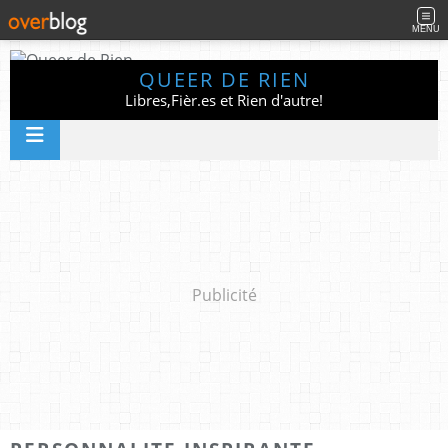
MENU
QUEER DE RIEN
Libres,Fièr.es et Rien d'autre!
Publicité