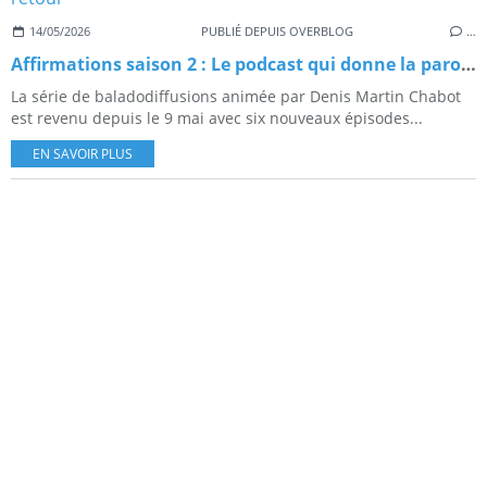
14/05/2026
PUBLIÉ DEPUIS OVERBLOG
…
Affirmations saison 2 : Le podcast qui donne la parole aux pionnièr·es de la communauté 2ELGBTQIA+ est de retour
La série de baladodiffusions animée par Denis Martin Chabot
est revenu depuis le 9 mai avec six nouveaux épisodes...
EN SAVOIR PLUS