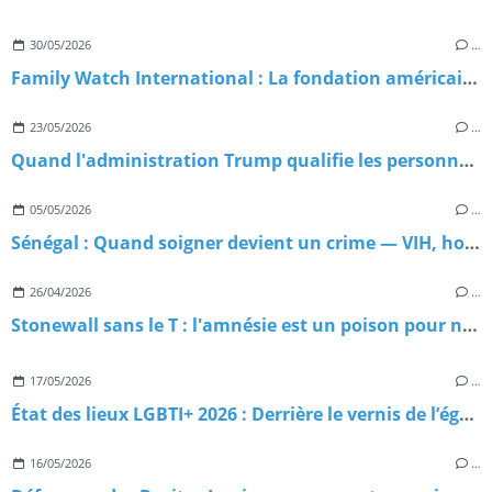
30/05/2026
…
Family Watch International : La fondation américaine qui exporte l'homophobie dans le monde
23/05/2026
…
Quand l'administration Trump qualifie les personnes trans de menaces terroristes : Chronique d'une escalade sans précédent
05/05/2026
…
Sénégal : Quand soigner devient un crime — VIH, homophobie d'État et paradoxe meurtrier
26/04/2026
…
Stonewall sans le T : l'amnésie est un poison pour nos luttes
17/05/2026
…
État des lieux LGBTI+ 2026 : Derrière le vernis de l’égalité, l’urgence d’un sursaut
16/05/2026
…