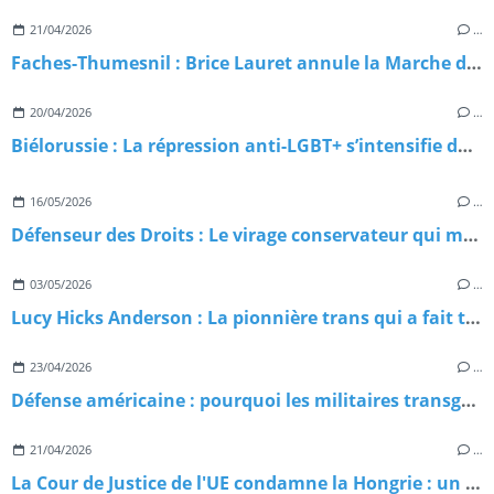
21/04/2026
…
Faches-Thumesnil : Brice Lauret annule la Marche des Fiertés, la résistance s’organise
20/04/2026
…
Biélorussie : La répression anti-LGBT+ s’intensifie dans l’ombre du Kremlin
16/05/2026
…
Défenseur des Droits : Le virage conservateur qui menace nos libertés
03/05/2026
…
Lucy Hicks Anderson : La pionnière trans qui a fait trembler la justice américaine
23/04/2026
…
Défense américaine : pourquoi les militaires transgenres misent tout sur l’action collective ?
21/04/2026
…
La Cour de Justice de l'UE condamne la Hongrie : un revers historique pour la politique LGBT-phobe de Viktor Orbán