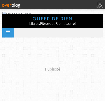
MENU
QUEER DE RIEN
Libres,Fièr.es et Rien d'autre!
Publicité