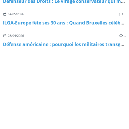
Défenseur des Droits : Le virage conservateur qui menace nos libertés
14/05/2026
…
ILGA-Europe fête ses 30 ans : Quand Bruxelles célèbre trois décennies de combat pour nos droits
23/04/2026
…
Défense américaine : pourquoi les militaires transgenres misent tout sur l’action collective ?