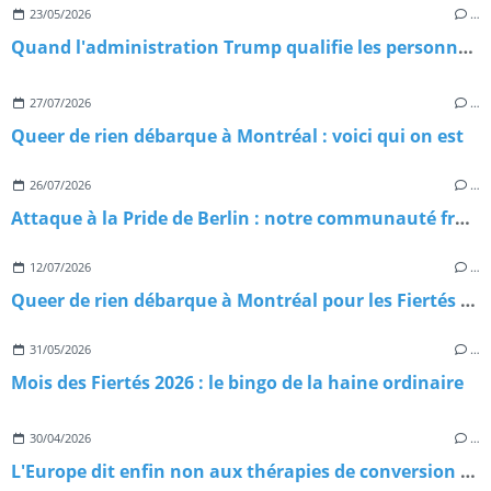
23/05/2026
…
Quand l'administration Trump qualifie les personnes trans de menaces terroristes : Chronique d'une escalade sans précédent
27/07/2026
…
Queer de rien débarque à Montréal : voici qui on est
26/07/2026
…
Attaque à la Pride de Berlin : notre communauté frappée en plein cœur du Christopher Street Day 2026
12/07/2026
…
Queer de rien débarque à Montréal pour les Fiertés Montréal 2026 : on vous emmène avec nous
31/05/2026
…
Mois des Fiertés 2026 : le bingo de la haine ordinaire
30/04/2026
…
L'Europe dit enfin non aux thérapies de conversion — et le RN dit… rien