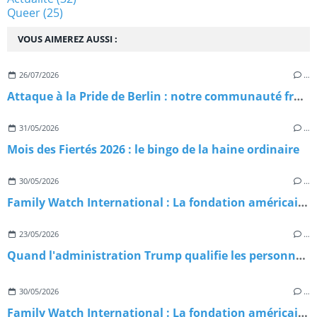
Queer
(25)
VOUS AIMEREZ AUSSI :
26/07/2026
…
Attaque à la Pride de Berlin : notre communauté frappée en plein cœur du Christopher Street Day 2026
31/05/2026
…
Mois des Fiertés 2026 : le bingo de la haine ordinaire
30/05/2026
…
Family Watch International : La fondation américaine qui exporte l'homophobie dans le monde
23/05/2026
…
Quand l'administration Trump qualifie les personnes trans de menaces terroristes : Chronique d'une escalade sans précédent
30/05/2026
…
Family Watch International : La fondation américaine qui exporte l'homophobie dans le monde