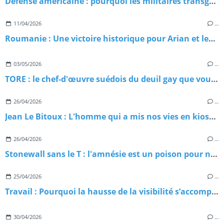
Défense américaine : pourquoi les militaires transgenres misent tout sur l’action collective ?
11/04/2026
…
Roumanie : Une victoire historique pour Arian et les droits trans en Europe
03/05/2026
…
TORE : le chef-d'œuvre suédois du deuil gay que vous n'avez probablement pas encore regardé
26/04/2026
…
Jean Le Bitoux : L'homme qui a mis nos vies en kiosque
26/04/2026
…
Stonewall sans le T : l'amnésie est un poison pour nos luttes
25/04/2026
…
Travail : Pourquoi la hausse de la visibilité s’accompagne d’un pic de violences ?
30/04/2026
…