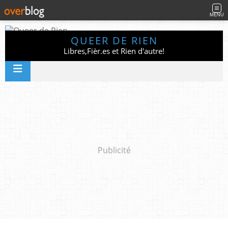
MENU
QUEER DE RIEN
Libres,Fièr.es et Rien d'autre!
Publicité