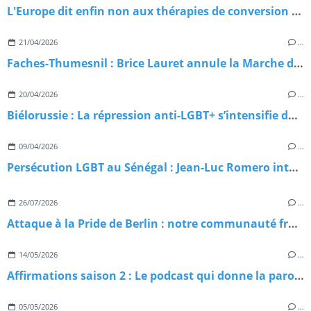
L'Europe dit enfin non aux thérapies de conversion — et le RN dit… rien
21/04/2026
…
Faches-Thumesnil : Brice Lauret annule la Marche des Fiertés, la résistance s’organise
20/04/2026
…
Biélorussie : La répression anti-LGBT+ s’intensifie dans l’ombre du Kremlin
09/04/2026
…
Persécution LGBT au Sénégal : Jean-Luc Romero interpelle Macron et lance une pétition d’urgence
26/07/2026
…
Attaque à la Pride de Berlin : notre communauté frappée en plein cœur du Christopher Street Day 2026
14/05/2026
…
Affirmations saison 2 : Le podcast qui donne la parole aux pionnièr·es de la communauté 2ELGBTQIA+ est de retour
05/05/2026
…