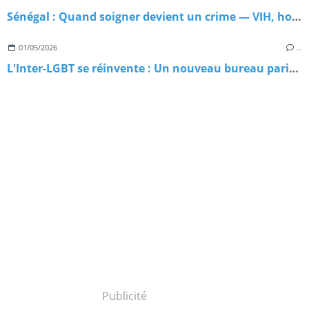
Sénégal : Quand soigner devient un crime — VIH, homophobie d'État et paradoxe meurtrier
01/05/2026
…
L'Inter-LGBT se réinvente : Un nouveau bureau paritaire pour repartir sur de bonnes bases
Publicité