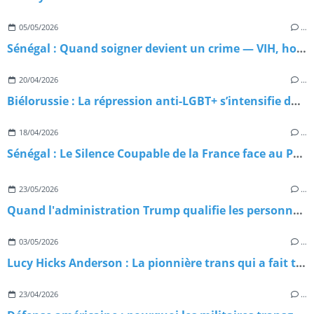
05/05/2026
…
Sénégal : Quand soigner devient un crime — VIH, homophobie d'État et paradoxe meurtrier
20/04/2026
…
Biélorussie : La répression anti-LGBT+ s’intensifie dans l’ombre du Kremlin
18/04/2026
…
Sénégal : Le Silence Coupable de la France face au Péril LGBT+
23/05/2026
…
Quand l'administration Trump qualifie les personnes trans de menaces terroristes : Chronique d'une escalade sans précédent
03/05/2026
…
Lucy Hicks Anderson : La pionnière trans qui a fait trembler la justice américaine
23/04/2026
…