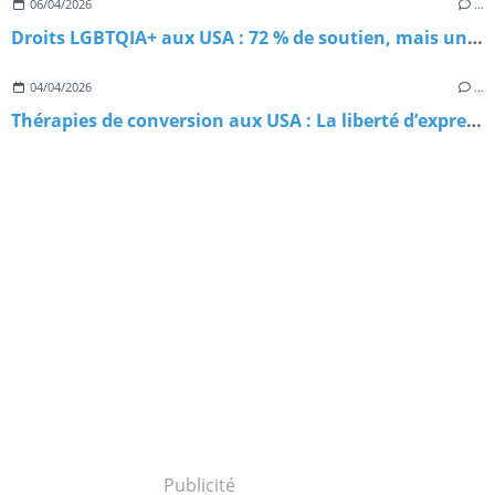
06/04/2026
…
Droits LGBTQIA+ aux USA : 72 % de soutien, mais une fracture qui se creuse
04/04/2026
…
Thérapies de conversion aux USA : La liberté d’expression plus forte que la protection de nos jeunes LGBTQIA+? ?
Publicité