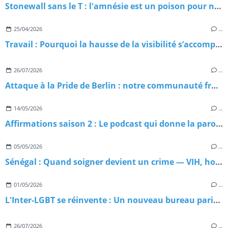
Stonewall sans le T : l'amnésie est un poison pour nos luttes
25/04/2026
…
Travail : Pourquoi la hausse de la visibilité s’accompagne d’un pic de violences ?
26/07/2026
…
Attaque à la Pride de Berlin : notre communauté frappée en plein cœur du Christopher Street Day 2026
14/05/2026
…
Affirmations saison 2 : Le podcast qui donne la parole aux pionnièr·es de la communauté 2ELGBTQIA+ est de retour
05/05/2026
…
Sénégal : Quand soigner devient un crime — VIH, homophobie d'État et paradoxe meurtrier
01/05/2026
…
L'Inter-LGBT se réinvente : Un nouveau bureau paritaire pour repartir sur de bonnes bases
26/07/2026
…