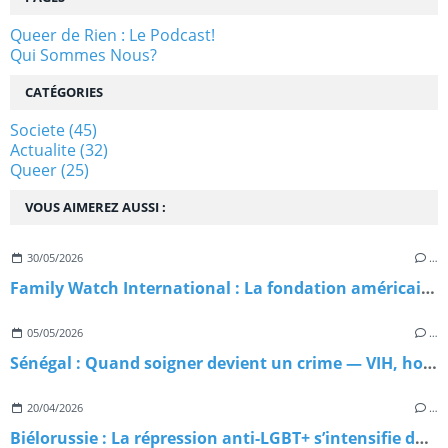
Queer de Rien : Le Podcast!
Qui Sommes Nous?
CATÉGORIES
Societe
(45)
Actualite
(32)
Queer
(25)
VOUS AIMEREZ AUSSI :
30/05/2026
…
Family Watch International : La fondation américaine qui exporte l'homophobie dans le monde
05/05/2026
…
Sénégal : Quand soigner devient un crime — VIH, homophobie d'État et paradoxe meurtrier
20/04/2026
…
Biélorussie : La répression anti-LGBT+ s’intensifie dans l’ombre du Kremlin