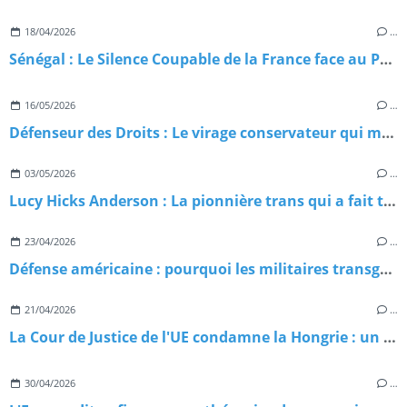
18/04/2026
…
Sénégal : Le Silence Coupable de la France face au Péril LGBT+
16/05/2026
…
Défenseur des Droits : Le virage conservateur qui menace nos libertés
03/05/2026
…
Lucy Hicks Anderson : La pionnière trans qui a fait trembler la justice américaine
23/04/2026
…
Défense américaine : pourquoi les militaires transgenres misent tout sur l’action collective ?
21/04/2026
…
La Cour de Justice de l'UE condamne la Hongrie : un revers historique pour la politique LGBT-phobe de Viktor Orbán
30/04/2026
…