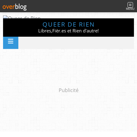
MENU
QUEER DE RIEN
Libres,Fièr.es et Rien d'autre!
Publicité