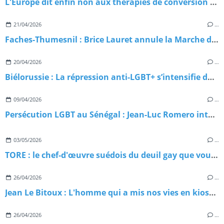
L'Europe dit enfin non aux thérapies de conversion — et le RN dit… rien
21/04/2026
…
Faches-Thumesnil : Brice Lauret annule la Marche des Fiertés, la résistance s’organise
20/04/2026
…
Biélorussie : La répression anti-LGBT+ s’intensifie dans l’ombre du Kremlin
09/04/2026
…
Persécution LGBT au Sénégal : Jean-Luc Romero interpelle Macron et lance une pétition d’urgence
03/05/2026
…
TORE : le chef-d'œuvre suédois du deuil gay que vous n'avez probablement pas encore regardé
26/04/2026
…
Jean Le Bitoux : L'homme qui a mis nos vies en kiosque
26/04/2026
…