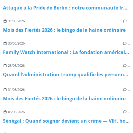
Attaque à la Pride de Berlin : notre communauté frappée en plein cœur du Christopher Street Day 2026
31/05/2026
…
Mois des Fiertés 2026 : le bingo de la haine ordinaire
30/05/2026
…
Family Watch International : La fondation américaine qui exporte l'homophobie dans le monde
23/05/2026
…
Quand l'administration Trump qualifie les personnes trans de menaces terroristes : Chronique d'une escalade sans précédent
31/05/2026
…
Mois des Fiertés 2026 : le bingo de la haine ordinaire
05/05/2026
…
Sénégal : Quand soigner devient un crime — VIH, homophobie d'État et paradoxe meurtrier