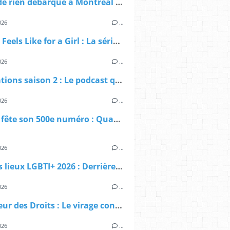
Queer de rien débarque à Montréal pour les Fiertés Montréal 2026 : on vous emmène avec nous
026
…
What It Feels Like for a Girl : La série trans qui bouscule la télévision britannique
026
…
Affirmations saison 2 : Le podcast qui donne la parole aux pionnièr·es de la communauté 2ELGBTQIA+ est de retour
026
…
Fugues fête son 500e numéro : Quarante ans de presse queer qui ne lâche rien !
026
…
État des lieux LGBTI+ 2026 : Derrière le vernis de l’égalité, l’urgence d’un sursaut
026
…
Défenseur des Droits : Le virage conservateur qui menace nos libertés
026
…