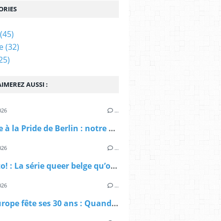
ORIES
(45)
e
(32)
25)
IMEREZ AUSSI :
026
…
Attaque à la Pride de Berlin : notre communauté frappée en plein cœur du Christopher Street Day 2026
026
…
Oh, Otto! : La série queer belge qu’on n’attendait pas
026
…
ILGA-Europe fête ses 30 ans : Quand Bruxelles célèbre trois décennies de combat pour nos droits