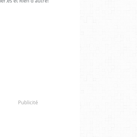
ièr.es et Rien d'autre!
Publicité