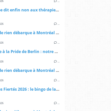
026
…
L'Europe dit enfin non aux thérapies de conversion — et le RN dit… rien
026
…
Queer de rien débarque à Montréal : voici qui on est
026
…
Attaque à la Pride de Berlin : notre communauté frappée en plein cœur du Christopher Street Day 2026
026
…
Queer de rien débarque à Montréal pour les Fiertés Montréal 2026 : on vous emmène avec nous
026
…
Mois des Fiertés 2026 : le bingo de la haine ordinaire
026
…