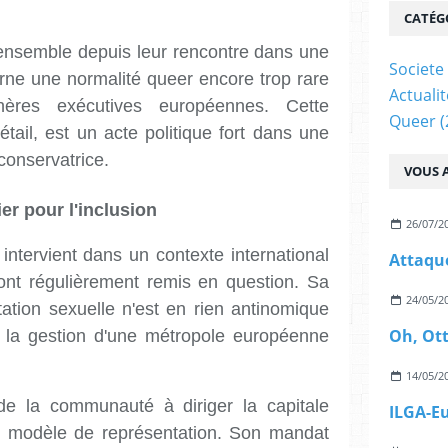
CATÉG
 ensemble depuis leur rencontre dans une
Societe
rne une normalité queer encore trop rare
Actualit
ères exécutives européennes. Cette
Queer
(
étail, est un acte politique fort dans une
conservatrice.
VOUS A
er pour l'inclusion
26/07/2
intervient dans un contexte international
sont régulièrement remis en question. Sa
24/05/2
tation sexuelle n'est en rien antinomique
t la gestion d'une métropole européenne
14/05/2
e la communauté à diriger la capitale
n modèle de représentation. Son mandat