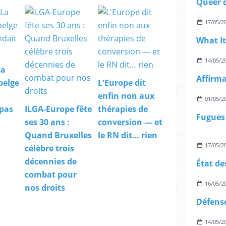
17/05/2
14/05/2
La
belge
L'Europe dit
enfin non aux
01/05/2
 pas
ILGA-Europe fête
thérapies de
ses 30 ans :
conversion — et
Quand Bruxelles
le RN dit… rien
17/05/2
célèbre trois
décennies de
combat pour
16/05/2
nos droits
14/05/2