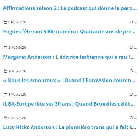
Affirmations saison 2 : Le podcast qui donne la parole aux pionnièr·es de la communauté 2ELGBTQIA+ est de retour
01/05/2026
…
Fugues fête son 500e numéro : Quarante ans de presse queer qui ne lâche rien !
24/05/2026
…
Margaret Anderson : L'éditrice lesbienne qui a mis le feu à la littérature américaine
16/05/2026
…
« Nous les amoureux » : Quand l'Eurovision couronnait, sans le savoir, un hymne gay
14/05/2026
…
ILGA-Europe fête ses 30 ans : Quand Bruxelles célèbre trois décennies de combat pour nos droits
03/05/2026
…
Lucy Hicks Anderson : La pionnière trans qui a fait trembler la justice américaine