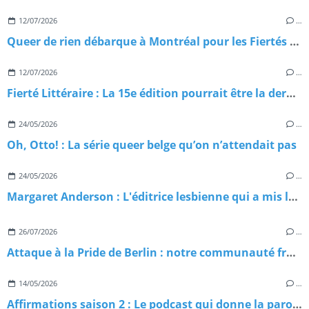
12/07/2026
…
Queer de rien débarque à Montréal pour les Fiertés Montréal 2026 : on vous emmène avec nous
12/07/2026
…
Fierté Littéraire : La 15e édition pourrait être la dernière — et c'est inadmissible!
24/05/2026
…
Oh, Otto! : La série queer belge qu’on n’attendait pas
24/05/2026
…
Margaret Anderson : L'éditrice lesbienne qui a mis le feu à la littérature américaine
26/07/2026
…
Attaque à la Pride de Berlin : notre communauté frappée en plein cœur du Christopher Street Day 2026
14/05/2026
…
Affirmations saison 2 : Le podcast qui donne la parole aux pionnièr·es de la communauté 2ELGBTQIA+ est de retour