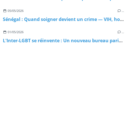
05/05/2026
…
Sénégal : Quand soigner devient un crime — VIH, homophobie d'État et paradoxe meurtrier
01/05/2026
…
L'Inter-LGBT se réinvente : Un nouveau bureau paritaire pour repartir sur de bonnes bases