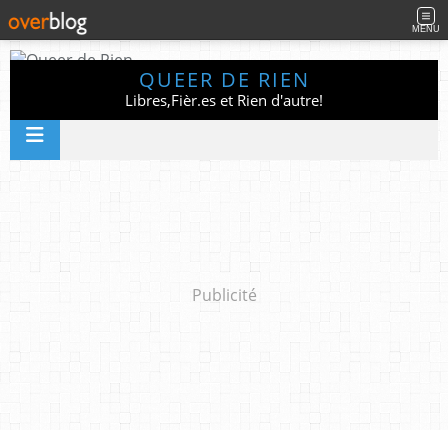
MENU
QUEER DE RIEN
Libres,Fièr.es et Rien d'autre!
Publicité