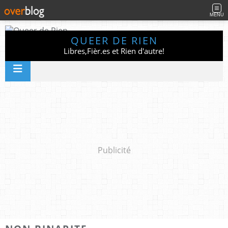
MENU
QUEER DE RIEN
Libres,Fièr.es et Rien d'autre!
Publicité