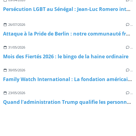
Persécution LGBT au Sénégal : Jean-Luc Romero interpelle Macron et lance une pétition d’urgence
26/07/2026
…
Attaque à la Pride de Berlin : notre communauté frappée en plein cœur du Christopher Street Day 2026
31/05/2026
…
Mois des Fiertés 2026 : le bingo de la haine ordinaire
30/05/2026
…
Family Watch International : La fondation américaine qui exporte l'homophobie dans le monde
23/05/2026
…
Quand l'administration Trump qualifie les personnes trans de menaces terroristes : Chronique d'une escalade sans précédent