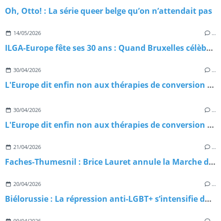
Oh, Otto! : La série queer belge qu’on n’attendait pas
14/05/2026
…
ILGA-Europe fête ses 30 ans : Quand Bruxelles célèbre trois décennies de combat pour nos droits
30/04/2026
…
L'Europe dit enfin non aux thérapies de conversion — et le RN dit… rien
30/04/2026
…
L'Europe dit enfin non aux thérapies de conversion — et le RN dit… rien
21/04/2026
…
Faches-Thumesnil : Brice Lauret annule la Marche des Fiertés, la résistance s’organise
20/04/2026
…
Biélorussie : La répression anti-LGBT+ s’intensifie dans l’ombre du Kremlin
09/04/2026
…