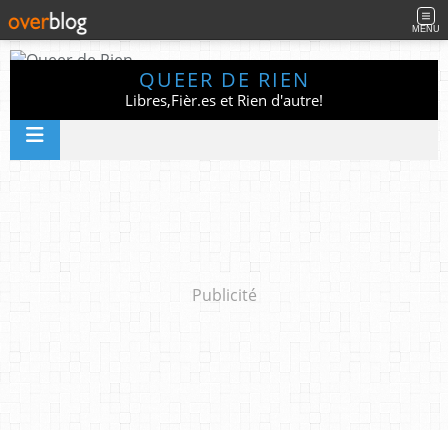
MENU
QUEER DE RIEN
Libres,Fièr.es et Rien d'autre!
Publicité