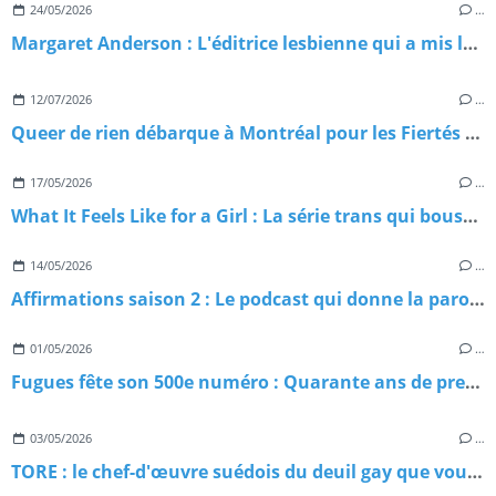
24/05/2026
…
Margaret Anderson : L'éditrice lesbienne qui a mis le feu à la littérature américaine
12/07/2026
…
Queer de rien débarque à Montréal pour les Fiertés Montréal 2026 : on vous emmène avec nous
17/05/2026
…
What It Feels Like for a Girl : La série trans qui bouscule la télévision britannique
14/05/2026
…
Affirmations saison 2 : Le podcast qui donne la parole aux pionnièr·es de la communauté 2ELGBTQIA+ est de retour
01/05/2026
…
Fugues fête son 500e numéro : Quarante ans de presse queer qui ne lâche rien !
03/05/2026
…
TORE : le chef-d'œuvre suédois du deuil gay que vous n'avez probablement pas encore regardé