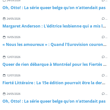
24/05/2026
…
Oh, Otto! : La série queer belge qu’on n’attendait pas
24/05/2026
…
Margaret Anderson : L'éditrice lesbienne qui a mis le feu à la littérature américaine
16/05/2026
…
« Nous les amoureux » : Quand l'Eurovision couronnait, sans le savoir, un hymne gay
12/07/2026
…
Queer de rien débarque à Montréal pour les Fiertés Montréal 2026 : on vous emmène avec nous
12/07/2026
…
Fierté Littéraire : La 15e édition pourrait être la dernière — et c'est inadmissible!
24/05/2026
…
Oh, Otto! : La série queer belge qu’on n’attendait pas