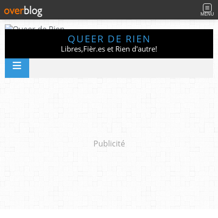
MENU
QUEER DE RIEN
Libres,Fièr.es et Rien d'autre!
Publicité