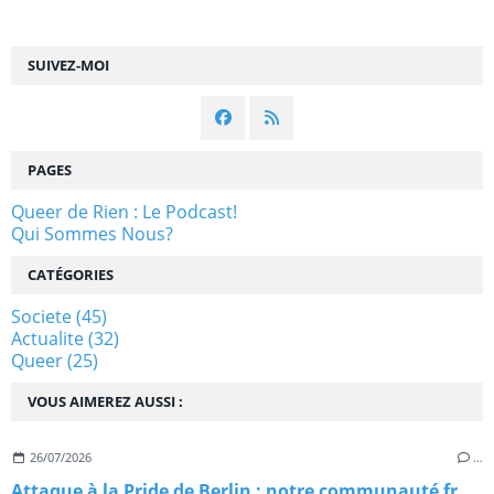
SUIVEZ-MOI
PAGES
Queer de Rien : Le Podcast!
Qui Sommes Nous?
CATÉGORIES
Societe
(45)
Actualite
(32)
Queer
(25)
VOUS AIMEREZ AUSSI :
26/07/2026
…
Attaque à la Pride de Berlin : notre communauté frappée en plein cœur du Christopher Street Day 2026