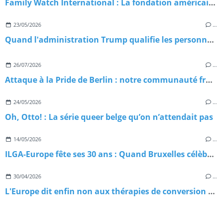
Family Watch International : La fondation américaine qui exporte l'homophobie dans le monde
23/05/2026
…
Quand l'administration Trump qualifie les personnes trans de menaces terroristes : Chronique d'une escalade sans précédent
26/07/2026
…
Attaque à la Pride de Berlin : notre communauté frappée en plein cœur du Christopher Street Day 2026
24/05/2026
…
Oh, Otto! : La série queer belge qu’on n’attendait pas
14/05/2026
…
ILGA-Europe fête ses 30 ans : Quand Bruxelles célèbre trois décennies de combat pour nos droits
30/04/2026
…
L'Europe dit enfin non aux thérapies de conversion — et le RN dit… rien