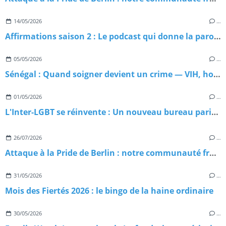
14/05/2026
…
Affirmations saison 2 : Le podcast qui donne la parole aux pionnièr·es de la communauté 2ELGBTQIA+ est de retour
05/05/2026
…
Sénégal : Quand soigner devient un crime — VIH, homophobie d'État et paradoxe meurtrier
01/05/2026
…
L'Inter-LGBT se réinvente : Un nouveau bureau paritaire pour repartir sur de bonnes bases
26/07/2026
…
Attaque à la Pride de Berlin : notre communauté frappée en plein cœur du Christopher Street Day 2026
31/05/2026
…
Mois des Fiertés 2026 : le bingo de la haine ordinaire
30/05/2026
…