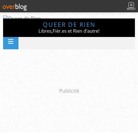
MENU
QUEER DE RIEN
Libres,Fièr.es et Rien d'autre!
Publicité