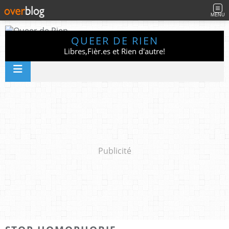
MENU
QUEER DE RIEN
Libres,Fièr.es et Rien d'autre!
Publicité